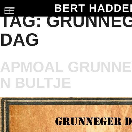
BERT HADDE
TAG:
GRUNNE
DAG
APMOAL GRUNNE
N BULTJE