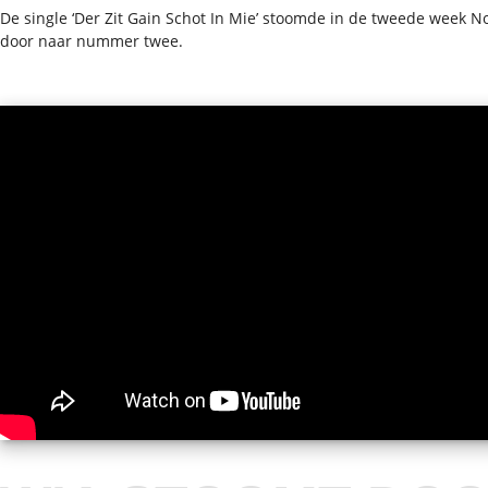
De single ‘Der Zit Gain Schot In Mie’ stoomde in de tweede week 
door naar nummer twee.