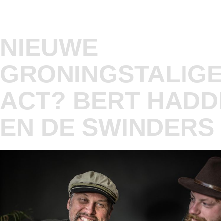
NIEUWE
GRONINGSTALIG
ACT? BERT HADD
EN DE SWINDERS