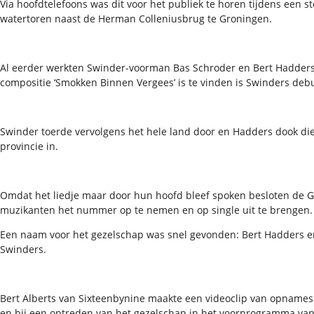
Via hoofdtelefoons was dit voor het publiek te horen tijdens een st
watertoren naast de Herman Colleniusbrug te Groningen.
Al eerder werkten Swinder-voorman Bas Schroder en Bert Hadder
compositie ‘Smokken Binnen Vergees’ is te vinden is Swinders de
Swinder toerde vervolgens het hele land door en Hadders dook di
provincie in.
Omdat het liedje maar door hun hoofd bleef spoken besloten de 
muzikanten het nummer op te nemen en op single uit te brengen.
Een naam voor het gezelschap was snel gevonden: Bert Hadders e
Swinders.
Bert Alberts van Sixteenbynine maakte een videoclip van opnames 
en bij een optreden van het gezelschap in het voorprogramma van 