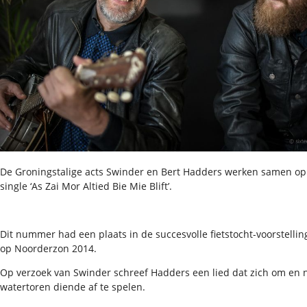
De Groningstalige acts Swinder en Bert Hadders werken samen o
single ‘As Zai Mor Altied Bie Mie Blift’.
Dit nummer had een plaats in de succesvolle fietstocht-voorstelli
op Noorderzon 2014.
Op verzoek van Swinder schreef Hadders een lied dat zich om en 
watertoren diende af te spelen.