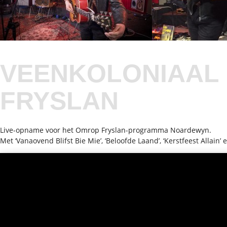
VEENKOLONIAAL 
FRYSLAN
Live-opname voor het Omrop Fryslan-programma Noardewyn.
Met ‘Vanaovend Blifst Bie Mie’, ‘Beloofde Laand’, ‘Kerstfeest Allain’ en