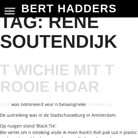
BERT HADDERS
TAG:
RENË
SOUTENDIJK
T WICHIE MIT T
ROOIE HOAR
Lotte
was nomineerd veur n belaangrieke
toneelpries
.
De uutreiking was in de Stadschouwburg in Amsterdam.
Op nuigen stond ‘Black Tie’.
Bie verlet om n smoking visde ik mien Rock’n Roll-pak uut n plastic