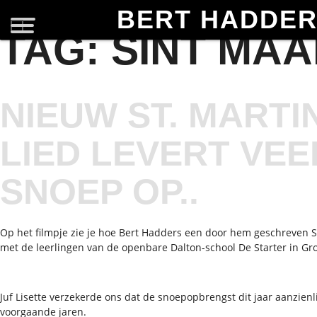
BERT HADDE
TAG:
SINT MA
NIEUW ST. MARTI
LIED LEVERT VEE
SNOEP OP..
Op het filmpje zie je hoe Bert Hadders een door hem geschreven St
met de leerlingen van de openbare Dalton-school De Starter in Gr
Juf Lisette verzekerde ons dat de snoepopbrengst dit jaar aanzien
voorgaande jaren.