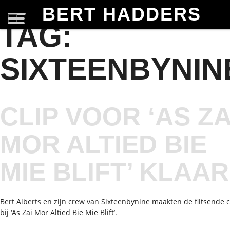
BERT HADDERS
TAG:
SIXTEENBYNIN
CLIP VOOR ‘AS ZA
MOR ALTIED BIE
MIE BLIFT’ KLAAR
Bert Alberts en zijn crew van Sixteenbynine maakten de flitsende c
bij ‘As Zai Mor Altied Bie Mie Blift’.