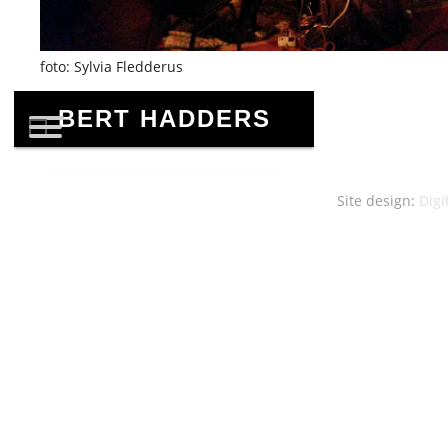
foto: Sylvia Fledderus
Site design:
Digi