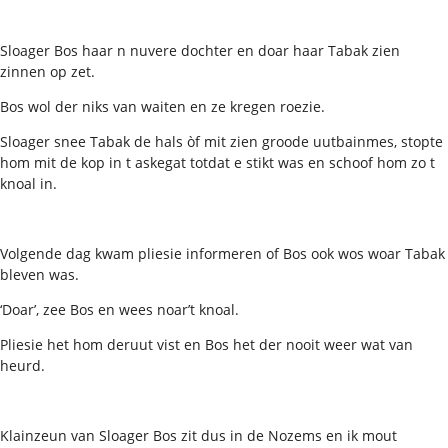
Sloager Bos haar n nuvere dochter en doar haar Tabak zien
zinnen op zet.
Bos wol der niks van waiten en ze kregen roezie.
Sloager snee Tabak de hals òf mit zien groode uutbainmes, stopte
hom mit de kop in t askegat totdat e stikt was en schoof hom zo t
knoal in.
Volgende dag kwam pliesie informeren of Bos ook wos woar Tabak
bleven was.
‘Doar’, zee Bos en wees noar’t knoal.
Pliesie het hom deruut vist en Bos het der nooit weer wat van
heurd.
Klainzeun van Sloager Bos zit dus in de Nozems en ik mout