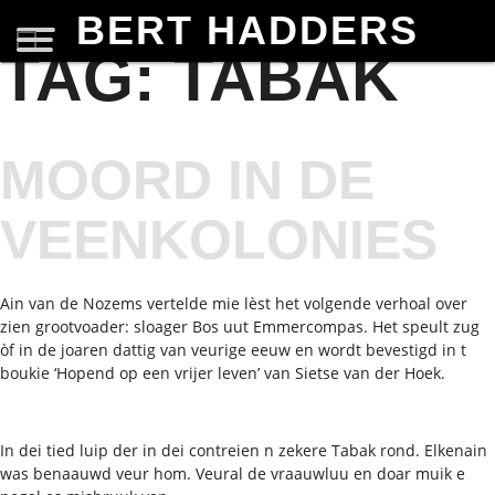
BERT HADDERS
TAG:
TABAK
MOORD IN DE
VEENKOLONIES
Ain van de Nozems vertelde mie lèst het volgende verhoal over
zien grootvoader: sloager Bos uut Emmercompas. Het speult zug
òf in de joaren dattig van veurige eeuw en wordt bevestigd in t
boukie ‘Hopend op een vrijer leven’ van Sietse van der Hoek.
In dei tied luip der in dei contreien n zekere Tabak rond. Elkenain
was benaauwd veur hom. Veural de vraauwluu en doar muik e