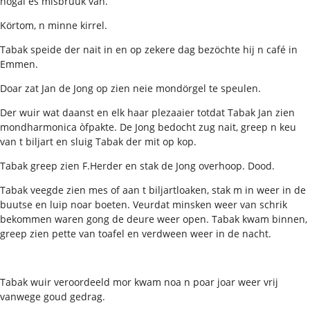
nogal es misbruuk van.
Körtom, n minne kirrel.
Tabak speide der nait in en op zekere dag bezöchte hij n café in
Emmen.
Doar zat Jan de Jong op zien neie mondörgel te speulen.
Der wuir wat daanst en elk haar plezaaier totdat Tabak Jan zien
mondharmonica òfpakte. De Jong bedocht zug nait, greep n keu
van t biljart en sluig Tabak der mit op kop.
Tabak greep zien F.Herder en stak de Jong overhoop. Dood.
Tabak veegde zien mes of aan t biljartloaken, stak m in weer in de
buutse en luip noar boeten. Veurdat minsken weer van schrik
bekommen waren gong de deure weer open. Tabak kwam binnen,
greep zien pette van toafel en verdween weer in de nacht.
Tabak wuir veroordeeld mor kwam noa n poar joar weer vrij
vanwege goud gedrag.