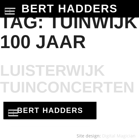
BERT HADDERS
TAG:
TUINWIJK
100 JAAR
LUISTERWIJK
TUINCONCERTEN
Site design:
Digital Magician