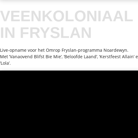
VEENKOLONIAAL
IN FRYSLAN
Live-opname voor het Omrop Fryslan-programma Noardewyn.
Met ‘Vanaovend Blifst Bie Mie’, ‘Beloofde Laand’, ‘Kerstfeest Allain’ 
‘Lola’.