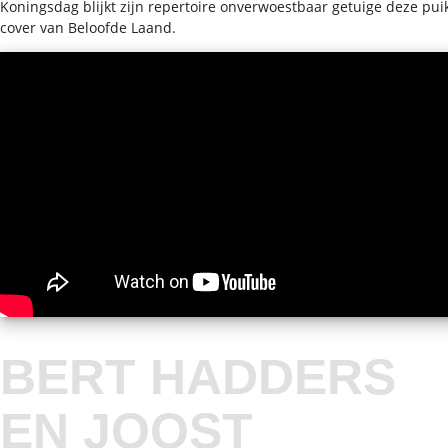
Koningsdag blijkt zijn repertoire onverwoestbaar getuige deze pui
cover van Beloofde Laand.
BERT HADDERS
EN JOOST