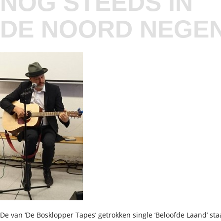
NOG STEEDS IN
DE NOORD NEGE
De van ‘De Bosklopper Tapes’ getrokken single ‘Beloofde Laand’ sta