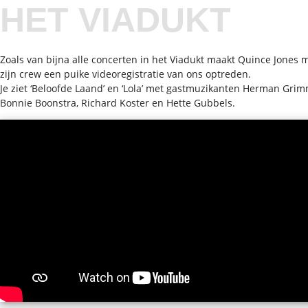
HET VIADUKT
Zoals van bijna alle concerten in het Viadukt maakt Quince Jones 
zijn crew een puike videoregistratie van ons optreden.
Je ziet ‘Beloofde Laand’ en ‘Lola’ met gastmuzikanten Herman Grim
Bonnie Boonstra, Richard Koster en Hette Gubbels.