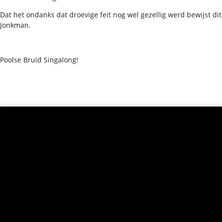
Dat het ondanks dat droevige feit nog wel gezellig werd bewijst dit
Jonkman.
Poolse Bruid Singalong!