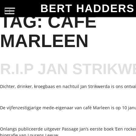
BERT HADDERS
TAG:
CAFE
MARLEEN
R.I.P JAN STRIK
Dichter, drinker, kroegbaas en nachtuil Jan Strikwerda is ons ontva
De vijfenzestigjarige mede-eigenaar van café Marleen is op 10 jan
Onlangs publiceerde uitgever Passage Jan’s eerste boek ‘Een rocken
biografie van Lourens Leeuw.