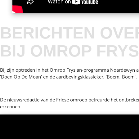
BERICHTEN OVE
BIJ OMROP FRY
Bij zijn optreden in het Omrop Fryslan-programma Noardewyn af
‘Doen Op De Moan’ en de aardbevingsklassieker, ‘Boem, Boem’.
De nieuwsredactie van de Friese omroep betreurde het ontbreken 
erkennen.