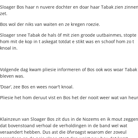
Sloager Bos haar n nuvere dochter en doar haar Tabak zien zinne
zet.
Bos wol der niks van waiten en ze kregen roezie.
Sloager snee Tabak de hals òf mit zien groode uutbainmes, stopte
hom mit de kop in t askegat totdat e stikt was en schoof hom zo t
knoal in.
Volgende dag kwam pliesie informeren of Bos ook wos woar Tabak
bleven was.
‘Doar’, zee Bos en wees noar’t knoal.
Pliesie het hom deruut vist en Bos het der nooit weer wat van heu
Klainzeun van Sloager Bos zit dus in de Nozems en ik mout zegge
dat bovenstoand verhoal de verholdingen in de band wel wat
veraandert hebben. Dus ast die òfvroagst woarom der zoveul