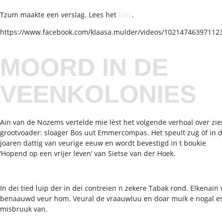
Tzum maakte een verslag. Lees het
hier
.
https://www.facebook.com/klaasa.mulder/videos/10214746397112
MOORD IN DE
VEENKOLONIES
Ain van de Nozems vertelde mie lèst het volgende verhoal over zi
grootvoader: sloager Bos uut Emmercompas. Het speult zug òf in 
joaren dattig van veurige eeuw en wordt bevestigd in t boukie
‘Hopend op een vrijer leven’ van Sietse van der Hoek.
In dei tied luip der in dei contreien n zekere Tabak rond. Elkenain
benaauwd veur hom. Veural de vraauwluu en doar muik e nogal e
misbruuk van.