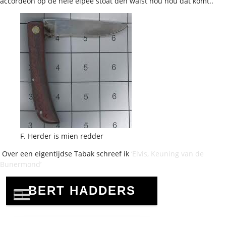
accordeon op de neie elpee stoat den waist nou hou dat komt..
F. Herder is mien redder
Over een eigentijdse Tabak schreef ik
‘Elvis, Keuning van de
Bunermond’