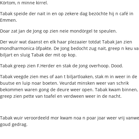
Körtom, n minne kirrel.
Tabak speide der nait in en op zekere dag bezöchte hij n café in
Emmen.
Doar zat Jan de Jong op zien neie mondörgel te speulen.
Der wuir wat daanst en elk haar plezaaier totdat Tabak Jan zien
mondharmonica òfpakte. De Jong bedocht zug nait, greep n keu va
biljart en sluig Tabak der mit op kop.
Tabak greep zien F.Herder en stak de Jong overhoop. Dood.
Tabak veegde zien mes of aan t biljartloaken, stak m in weer in de
buutse en luip noar boeten. Veurdat minsken weer van schrik
bekommen waren gong de deure weer open. Tabak kwam binnen,
greep zien pette van toafel en verdween weer in de nacht.
Tabak wuir veroordeeld mor kwam noa n poar joar weer vrij vanw
goud gedrag.