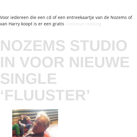
Voor iedereen die een cd of een entreekaartje van de Nozems of
“En
van Harry koopt is er een gratis
Continue reading
Nou
Doe
NOZEMS STUDIO
Weer
instore
in
IN VOOR NIEUWE
Plato”
SINGLE
‘FLUUSTER’