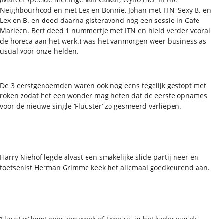
Neighbourhood en met Lex en Bonnie, Johan met ITN, Sexy B. en
Lex en B. en deed daarna gisteravond nog een sessie in Cafe
Marleen. Bert deed 1 nummertje met ITN en hield verder vooral
de horeca aan het werk.) was het vanmorgen weer business as
usual voor onze helden.
De 3 eerstgenoemden waren ook nog eens tegelijk gestopt met
roken zodat het een wonder mag heten dat de eerste opnames
voor de nieuwe single ‘Fluuster’ zo gesmeerd verliepen.
Harry Niehof legde alvast een smakelijke slide-partij neer en
toetsenist Herman Grimme keek het allemaal goedkeurend aan.
‘Fluuster’ komt over een week of twee uit in het kader van de