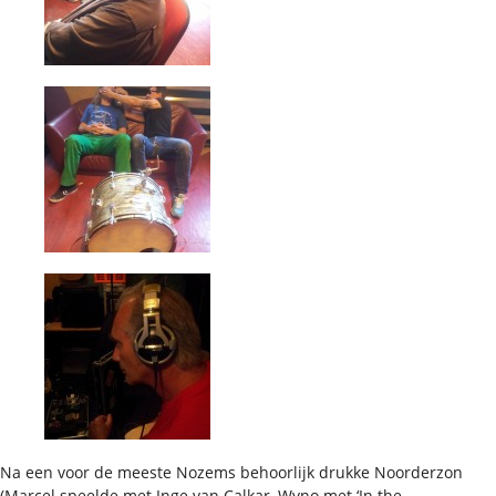
Na een voor de meeste Nozems behoorlijk drukke Noorderzon
(Marcel speelde met Inge van Calkar, Wyno met ‘In the