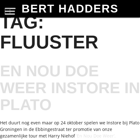
BERT HADDERS
TAG:
FLUUSTER
EN NOU DOE
WEER INSTORE IN
PLATO
Het duurt nog even maar op 24 oktober spelen we Instore bij Plato
Groningen in de Ebbingestraat ter promotie van onze
gezamenlijke tour met Harry Niehof
‘En Nou Doe Weer’.