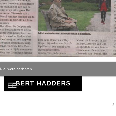
BERICHTENNAVIG
Nieuwere berichten
Si