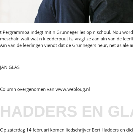
t Pergrammoa indegt mit n Grunneger les op n schoul. Nou wordt 
meschain wait wat n kledderpuut is, vragt ze aan ain van de leerl
Ain van de leerlingen viendt dat de Grunnegers heur, net as al
JAN GLAS
Column overgenomen van www.webloug.nl
HADDERS EN GLA
Op zaterdag 14 februari komen liedschrijver Bert Hadders en dich