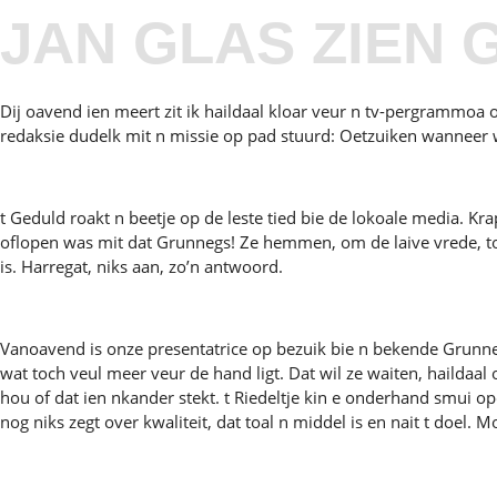
JAN GLAS ZIEN 
Dij oavend ien meert zit ik haildaal kloar veur n tv-pergrammoa
redaksie dudelk mit n missie op pad stuurd: Oetzuiken wanneer we
t Geduld roakt n beetje op de leste tied bie de lokoale media. K
oflopen was mit dat Grunnegs! Ze hemmen, om de laive vrede, toun
is. Harregat, niks aan, zo’n antwoord.
Vanoavend is onze presentatrice op bezuik bie n bekende Grunneg
wat toch veul meer veur de hand ligt. Dat wil ze waiten, haildaa
hou of dat ien nkander stekt. t Riedeltje kin e onderhand smui o
nog niks zegt over kwaliteit, dat toal n middel is en nait t doel. 