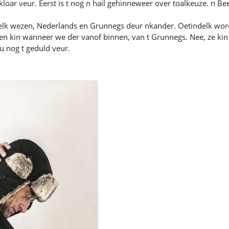
l kloar veur. Eerst is t nog n hail gehinneweer over toalkeuze. n B
kkelk wezen, Nederlands en Grunnegs deur nkander. Oetindelk wo
n kin wanneer we der vanof binnen, van t Grunnegs. Nee, ze kin n
u nog t geduld veur.