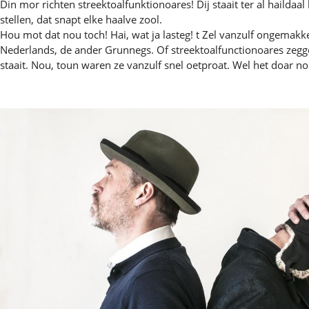
Din mor richten streektoalfunktionoares! Dij staait ter al haildaa
stellen, dat snapt elke haalve zool.
Hou mot dat nou toch! Hai, wat ja lasteg! t Zel vanzulf ongema
Nederlands, de ander Grunnegs. Of streektoalfunctionoares zegge
staait. Nou, toun waren ze vanzulf snel oetproat. Wel het doar no