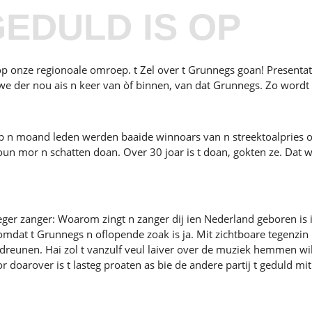
GEDULD IS OP
 op onze regionoale omroep. t Zel over t Grunnegs goan! Presenta
 der nou ais n keer van òf binnen, van dat Grunnegs. Zo wordt t n
rap n moand leden werden baaide winnoars van n streektoalpries o
 mor n schatten doan. Over 30 joar is t doan, gokten ze. Dat wor
er zanger: Woarom zingt n zanger dij ien Nederland geboren is i
l omdat t Grunnegs n oflopende zoak is ja. Mit zichtboare tegenzi
pdreunen. Hai zol t vanzulf veul laiver over de muziek hemmen wil
Mor doarover is t lasteg proaten as bie de andere partij t geduld m