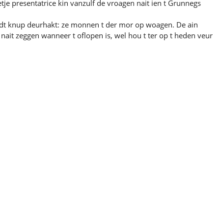
eetje presentatrice kin vanzulf de vroagen nait ien t Grunnegs
rdt knup deurhakt: ze monnen t der mor op woagen. De ain
ait zeggen wanneer t oflopen is, wel hou t ter op t heden veur