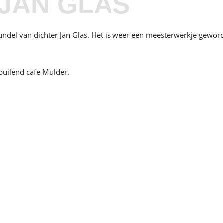
 JAN GLAS
undel van dichter Jan Glas. Het is weer een meesterwerkje gewor
tpuilend cafe Mulder.