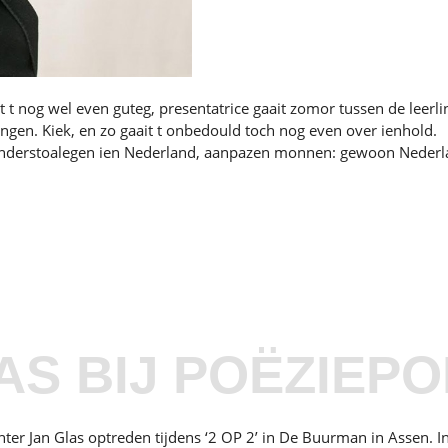
t nog wel even guteg, presentatrice gaait zomor tussen de leerli
ingen. Kiek, en zo gaait t onbedould toch nog even over ienhold.
e anderstoalegen ien Nederland, aanpazen monnen: gewoon Nederla
S BIJ POËZIEPOD
ter Jan Glas optreden tijdens ‘2 OP 2’ in De Buurman in Assen. In