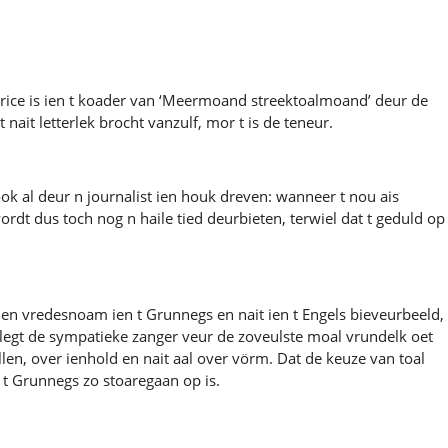
trice is ien t koader van ‘Meermoand streektoalmoand’ deur de
ait letterlek brocht vanzulf, mor t is de teneur.
ok al deur n journalist ien houk dreven: wanneer t nou ais
dt dus toch nog n haile tied deurbieten, terwiel dat t geduld op
en vredesnoam ien t Grunnegs en nait ien t Engels bieveurbeeld,
n legt de sympatieke zanger veur de zoveulste moal vrundelk oet
len, over ienhold en nait aal over vörm. Dat de keuze van toal
it t Grunnegs zo stoaregaan op is.