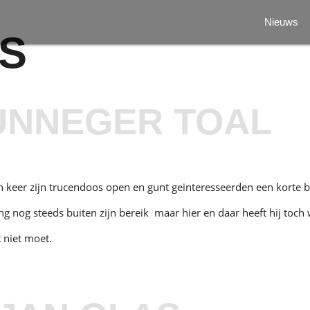
Nieuws
S
UNNEGER TOAL
keer zijn trucendoos open en gunt geinteresseerden een korte bl
g nog steeds buiten zijn bereik maar hier en daar heeft hij toch
t niet moet.