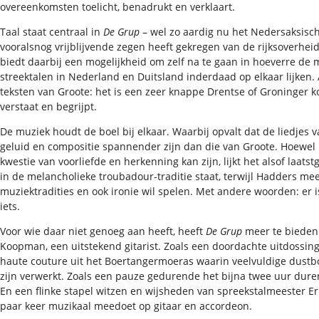
overeenkomsten toelicht, benadrukt en verklaart.
Taal staat centraal in
De Grup
– wel zo aardig nu het Nedersaksisc
vooralsnog vrijblijvende zegen heeft gekregen van de rijksoverheid
biedt daarbij een mogelijkheid om zelf na te gaan in hoeverre de
streektalen in Nederland en Duitsland inderdaad op elkaar lijken.
teksten van Groote: het is een zeer knappe Drentse of Groninger ko
verstaat en begrijpt.
De muziek houdt de boel bij elkaar. Waarbij opvalt dat de liedjes
geluid en compositie spannender zijn dan die van Groote. Hoewel 
kwestie van voorliefde en herkenning kan zijn, lijkt het alsof laa
in de melancholieke troubadour-traditie staat, terwijl Hadders me
muziektradities en ook ironie wil spelen. Met andere woorden: er 
iets.
Voor wie daar niet genoeg aan heeft, heeft
De Grup
meer te bieden.
Koopman, een uitstekend gitarist. Zoals een doordachte uitdossin
haute couture uit het Boertangermoeras waarin veelvuldige dustbo
zijn verwerkt. Zoals een pauze gedurende het bijna twee uur du
En een flinke stapel witzen en wijsheden van spreekstalmeester Eri
paar keer muzikaal meedoet op gitaar en accordeon.