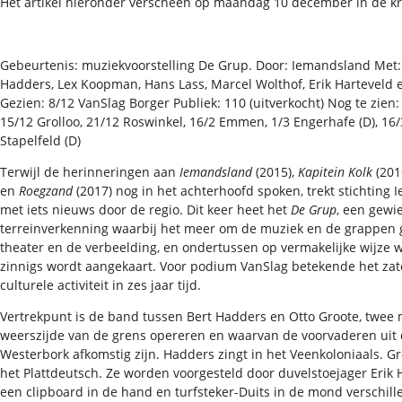
Het artikel hieronder verscheen op maandag 10 december in de kr
Gebeurtenis: muziekvoorstelling De Grup. Door: Iemandsland Met: 
Hadders, Lex Koopman, Hans Lass, Marcel Wolthof, Erik Harteveld
Gezien: 8/12 VanSlag Borger Publiek: 110 (uitverkocht) Nog te zien
15/12 Grolloo, 21/12 Roswinkel, 16/2 Emmen, 1/3 Engerhafe (D), 16
Stapelfeld (D)
Terwijl de herinneringen aan
Iemandsland
(2015),
Kapitein Kolk
(201
en
Roegzand
(2017) nog in het achterhoofd spoken, trekt stichting
met iets nieuws door de regio. Dit keer heet het
De Grup
, een gewi
terreinverkenning waarbij het meer om de muziek en de grappen 
theater en de verbeelding, en ondertussen op vermakelijke wijze we
zinnigs wordt aangekaart. Voor podium VanSlag betekende het zat
culturele activiteit in zes jaar tijd.
Vertrekpunt is de band tussen Bert Hadders en Otto Groote, twee
weerszijde van de grens opereren en waarvan de voorvaderen uit
Westerbork afkomstig zijn. Hadders zingt in het Veenkoloniaals. Gr
het Plattdeutsch. Ze worden voorgesteld door duvelstoejager Erik 
een clipboard in de hand en turfsteker-Duits in de mond verschill