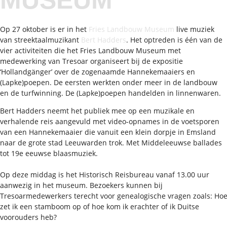
MUSEUM
Op 27 oktober is er in het
Fries Landbouw Museum
live muziek
van streektaalmuzikant
Bert Hadders
. Het optreden is één van de
vier activiteiten die het Fries Landbouw Museum met
medewerking van Tresoar organiseert bij de expositie
‘Hollandgänger’ over de zogenaamde Hannekemaaiers en
(Lapke)poepen. De eersten werkten onder meer in de landbouw
en de turfwinning. De (Lapke)poepen handelden in linnenwaren.
Bert Hadders neemt het publiek mee op een muzikale en
verhalende reis aangevuld met video-opnames in de voetsporen
van een Hannekemaaier die vanuit een klein dorpje in Emsland
naar de grote stad Leeuwarden trok. Met Middeleeuwse ballades
tot 19e eeuwse blaasmuziek.
Op deze middag is het Historisch Reisbureau vanaf 13.00 uur
aanwezig in het museum. Bezoekers kunnen bij
Tresoarmedewerkers terecht voor genealogische vragen zoals: Ho
zet ik een stamboom op of hoe kom ik erachter of ik Duitse
voorouders heb?