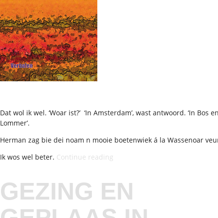
Dat wol ik wel. ‘Woar ist?’ ‘In Amsterdam’, wast antwoord. ‘In Bos e
Lommer’.
Herman zag bie dei noam n mooie boetenwiek á la Wassenoar veur
“Grunneger
Ik wos wel beter.
Continue reading
invoasie
in
GEZING EN
Mokum”
GEPLAAS IN