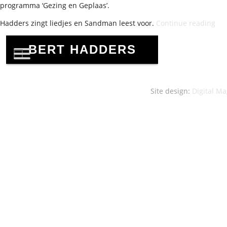
programma ‘Gezing en Geplaas’.
“Ge
Hadders zingt liedjes en Sandman leest voor.
Continue reading
en
Gep
in
Cof
Uni
Site design:
Digital Ma